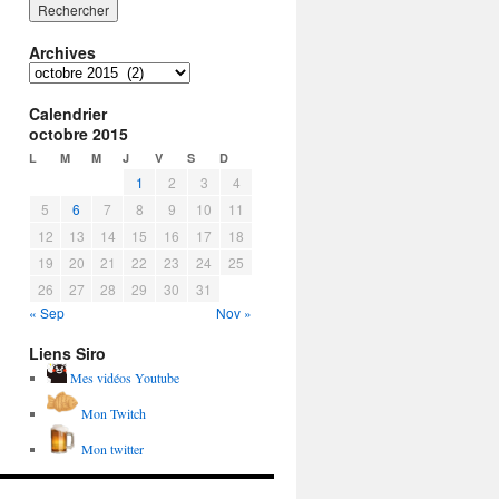
Archives
Archives
Calendrier
octobre 2015
L
M
M
J
V
S
D
1
2
3
4
5
6
7
8
9
10
11
12
13
14
15
16
17
18
19
20
21
22
23
24
25
26
27
28
29
30
31
« Sep
Nov »
Liens Siro
Mes vidéos Youtube
Mon Twitch
Mon twitter