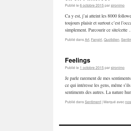
Publié le
6 octobre 2015
par
sironimo
Ca y est, j’ai atteint les 8000 follow
toujours plaisir et surtout c’est l’o
simplement. Parcourir ce site/cette
Publié dans
Art
,
Fangirl
,
Quotidien
,
Senti
Feelings
Publié le
1 octobre 2015
par
sironimo
Je parle rarement de mes sentiments
ce qui intéresse les gens, même s’ils
sentiments des autres. La nature 
Publié dans
Sentiment
|
Marqué avec
nos