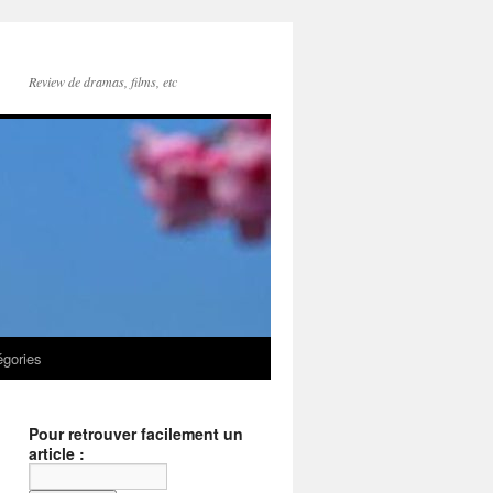
Review de dramas, films, etc
égories
Pour retrouver facilement un
article :