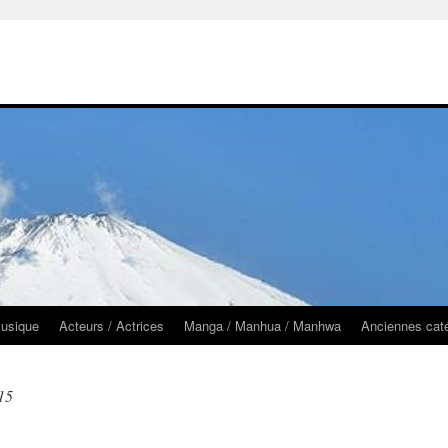
usique
Acteurs / Actrices
Manga / Manhua / Manhwa
Anciennes cat
15