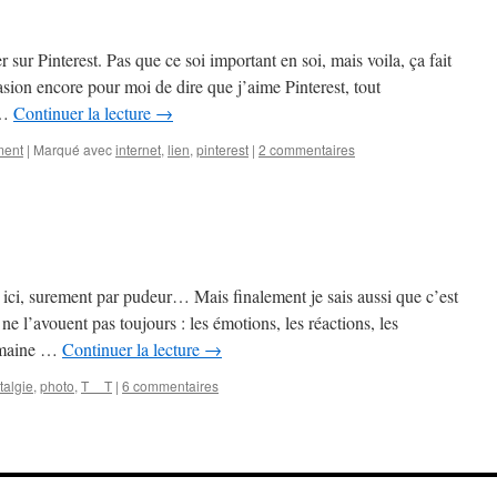
er sur Pinterest. Pas que ce soi important en soi, mais voila, ça fait
ccasion encore pour moi de dire que j’aime Pinterest, tout
 …
Continuer la lecture
→
ment
|
Marqué avec
internet
,
lien
,
pinterest
|
2 commentaires
 ici, surement par pudeur… Mais finalement je sais aussi que c’est
 ne l’avouent pas toujours : les émotions, les réactions, les
humaine …
Continuer la lecture
→
talgie
,
photo
,
T__T
|
6 commentaires