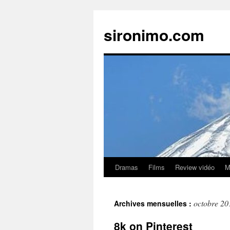
sironimo.com
Dramas
Films
Review vidéo
M
Aller
au
octobre 20
Archives mensuelles :
contenu
8k on Pinterest