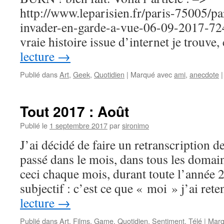
http://www.leparisien.fr/paris-75005/pa
invader-en-garde-a-vue-06-09-2017-72
vraie histoire issue d’internet je trouve
lecture
→
Publié dans
Art
,
Geek
,
Quotidien
|
Marqué avec
ami
,
anecdote
|
Tout 2017 : Août
Publié le
1 septembre 2017
par
sironimo
J’ai décidé de faire un retranscription de
passé dans le mois, dans tous les domaine
ceci chaque mois, durant toute l’année 
subjectif : c’est ce que « moi » j’ai re
lecture
→
Publié dans
Art
,
Films
,
Game
,
Quotidien
,
Sentiment
,
Télé
|
Marq