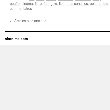
bouffe
,
cinéma
,
flore
,
fun
,
grrrr
,
lien
,
mes consoles
,
objet
,
photo
commentaires
←
Articles plus anciens
sironimo.com