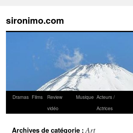
sironimo.com
Aller
Dramas
Films
Review
Musique
Acteurs /
au
vidéo
Actrices
contenu
Art
Archives de catégorie :