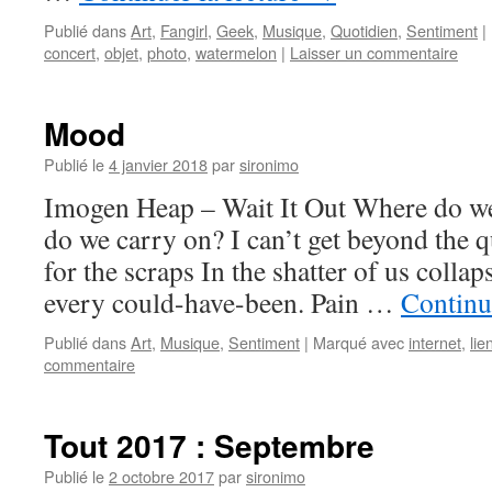
Publié dans
Art
,
Fangirl
,
Geek
,
Musique
,
Quotidien
,
Sentiment
|
concert
,
objet
,
photo
,
watermelon
|
Laisser un commentaire
Mood
Publié le
4 janvier 2018
par
sironimo
Imogen Heap – Wait It Out Where do w
do we carry on? I can’t get beyond the 
for the scraps In the shatter of us collap
every could-have-been. Pain …
Continu
Publié dans
Art
,
Musique
,
Sentiment
|
Marqué avec
internet
,
lie
commentaire
Tout 2017 : Septembre
Publié le
2 octobre 2017
par
sironimo