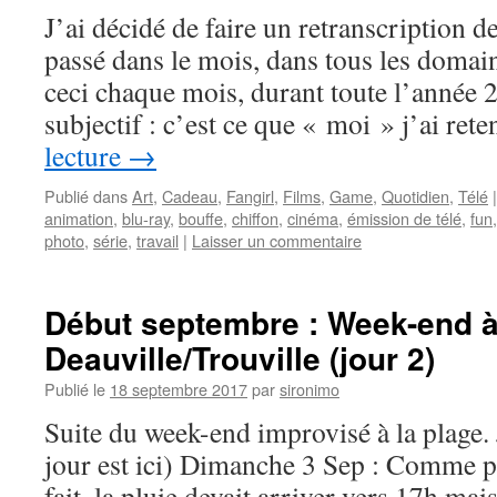
J’ai décidé de faire un retranscription de
passé dans le mois, dans tous les domaine
ceci chaque mois, durant toute l’année 
subjectif : c’est ce que « moi » j’ai re
lecture
→
Publié dans
Art
,
Cadeau
,
Fangirl
,
Films
,
Game
,
Quotidien
,
Télé
|
animation
,
blu-ray
,
bouffe
,
chiffon
,
cinéma
,
émission de télé
,
fun
photo
,
série
,
travail
|
Laisser un commentaire
Début septembre : Week-end 
Deauville/Trouville (jour 2)
Publié le
18 septembre 2017
par
sironimo
Suite du week-end improvisé à la plage.
jour est ici) Dimanche 3 Sep : Comme p
fait, la pluie devait arriver vers 17h ma