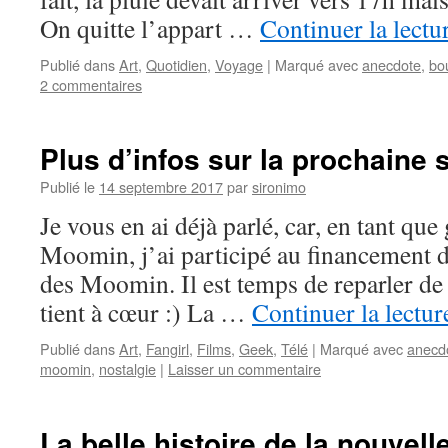
On quitte l’appart …
Continuer la lectu
Publié dans
Art
,
Quotidien
,
Voyage
|
Marqué avec
anecdote
,
bo
2 commentaires
Plus d’infos sur la prochaine 
Publié le
14 septembre 2017
par
sironimo
Je vous en ai déjà parlé, car, en tant que
Moomin, j’ai participé au financement d
des Moomin. Il est temps de reparler de
tient à cœur :) La …
Continuer la lectu
Publié dans
Art
,
Fangirl
,
Films
,
Geek
,
Télé
|
Marqué avec
anecd
moomin
,
nostalgie
|
Laisser un commentaire
La belle histoire de la nouvell