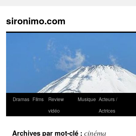
sironimo.com
Aller
Dramas
Films
Review
Musique
Acteurs /
au
vidéo
Actrices
contenu
cinéma
Archives par mot-clé :