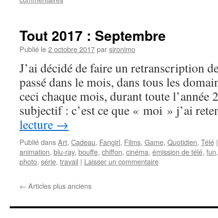
Tout 2017 : Septembre
Publié le
2 octobre 2017
par
sironimo
J’ai décidé de faire un retranscription de
passé dans le mois, dans tous les domaine
ceci chaque mois, durant toute l’année 
subjectif : c’est ce que « moi » j’ai re
lecture
→
Publié dans
Art
,
Cadeau
,
Fangirl
,
Films
,
Game
,
Quotidien
,
Télé
|
animation
,
blu-ray
,
bouffe
,
chiffon
,
cinéma
,
émission de télé
,
fun
photo
,
série
,
travail
|
Laisser un commentaire
←
Articles plus anciens