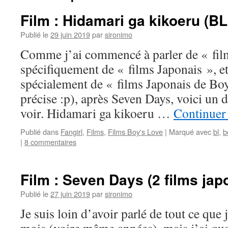
Film : Hidamari ga kikoeru (BL
Publié le
29 juin 2019
par
sironimo
Comme j’ai commencé à parler de « film
spécifiquement de « films Japonais », e
spécialement de « films Japonais de Boy
précise :p), après Seven Days, voici un 
voir. Hidamari ga kikoeru …
Continuer 
Publié dans
Fangirl
,
Films
,
Films Boy's Love
|
Marqué avec
bl
,
b
|
8 commentaires
Film : Seven Days (2 films jap
Publié le
27 juin 2019
par
sironimo
Je suis loin d’avoir parlé de tout ce que 