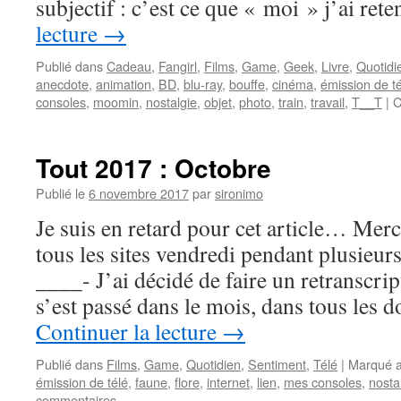
subjectif : c’est ce que « moi » j’ai re
lecture
→
Publié dans
Cadeau
,
Fangirl
,
Films
,
Game
,
Geek
,
Livre
,
Quotidi
anecdote
,
animation
,
BD
,
blu-ray
,
bouffe
,
cinéma
,
émission de t
consoles
,
moomin
,
nostalgie
,
objet
,
photo
,
train
,
travail
,
T__T
|
C
Tout 2017 : Octobre
Publié le
6 novembre 2017
par
sironimo
Je suis en retard pour cet article… Mer
tous les sites vendredi pendant plusieur
____- J’ai décidé de faire un retranscrip
s’est passé dans le mois, dans tous les 
Continuer la lecture
→
Publié dans
Films
,
Game
,
Quotidien
,
Sentiment
,
Télé
|
Marqué 
émission de télé
,
faune
,
flore
,
internet
,
lien
,
mes consoles
,
nosta
commentaires