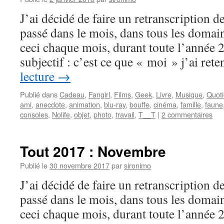
J’ai décidé de faire un retranscription de
passé dans le mois, dans tous les domaine
ceci chaque mois, durant toute l’année 
subjectif : c’est ce que « moi » j’ai re
lecture
→
Publié dans
Cadeau
,
Fangirl
,
Films
,
Geek
,
Livre
,
Musique
,
Quoti
ami
,
anecdote
,
animation
,
blu-ray
,
bouffe
,
cinéma
,
famille
,
faune
consoles
,
Nolife
,
objet
,
photo
,
travail
,
T__T
|
2 commentaires
Tout 2017 : Novembre
Publié le
30 novembre 2017
par
sironimo
J’ai décidé de faire un retranscription de
passé dans le mois, dans tous les domaine
ceci chaque mois, durant toute l’année 