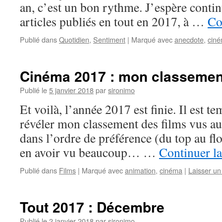
an, c’est un bon rythme. J’espère continu
articles publiés en tout en 2017, à …
Co
Publié dans
Quotidien
,
Sentiment
|
Marqué avec
anecdote
,
cin
Cinéma 2017 : mon classement
Publié le
5 janvier 2018
par
sironimo
Et voilà, l’année 2017 est finie. Il est 
révéler mon classement des films vus au
dans l’ordre de préférence (du top au flo
en avoir vu beaucoup… …
Continuer la
Publié dans
Films
|
Marqué avec
animation
,
cinéma
|
Laisser u
Tout 2017 : Décembre
Publié le
2 janvier 2018
par
sironimo