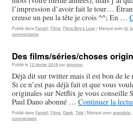
mois (voire même années), mais j’ai q
l’impression d’avoir fait le tour… Étran
creuse un peu la tête je crois ^^; En …
C
Publié dans
Fangirl
,
Films
,
Films Boy's Love
|
Marqué avec
bl
,
b
commentaires
Des films/séries/choses origin
Publié le
12 février 2018
par
sironimo
Déjà dit sur twitter mais il est bon de le
Si ce n’est pas déjà fait et que vous vou
originales sur Netflix je vous conseill
Paul Dano abonné …
Continuer la lect
Publié dans
Fangirl
,
Films
,
Geek
,
Télé
|
Marqué avec
anecdote
,
commentaire