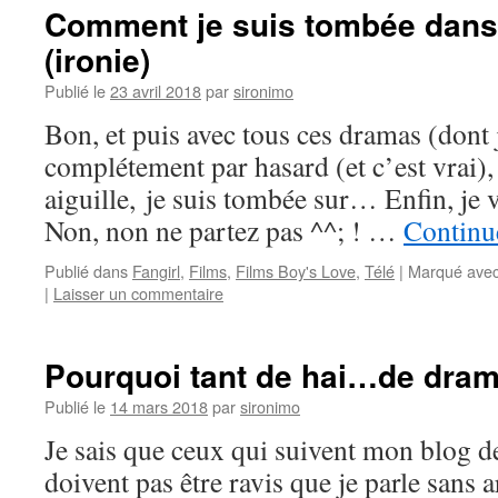
Comment je suis tombée dans 
(ironie)
Publié le
23 avril 2018
par
sironimo
Bon, et puis avec tous ces dramas (dont j
complétement par hasard (et c’est vrai),
aiguille, je suis tombée sur… Enfin, je 
Non, non ne partez pas ^^; ! …
Continue
Publié dans
Fangirl
,
Films
,
Films Boy's Love
,
Télé
|
Marqué ave
|
Laisser un commentaire
Pourquoi tant de hai…de dram
Publié le
14 mars 2018
par
sironimo
Je sais que ceux qui suivent mon blog d
doivent pas être ravis que je parle sans 