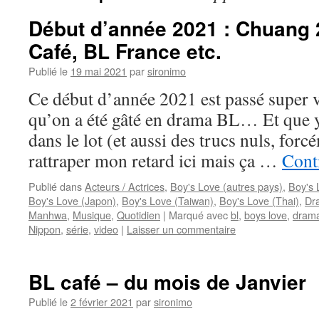
Début d’année 2021 : Chuang 
Café, BL France etc.
Publié le
19 mai 2021
par
sironimo
Ce début d’année 2021 est passé super v
qu’on a été gâté en drama BL… Et que y’
dans le lot (et aussi des trucs nuls, forc
rattraper mon retard ici mais ça …
Conti
Publié dans
Acteurs / Actrices
,
Boy's Love (autres pays)
,
Boy's 
Boy's Love (Japon)
,
Boy's Love (Taiwan)
,
Boy's Love (Thai)
,
Dr
Manhwa
,
Musique
,
Quotidien
|
Marqué avec
bl
,
boys love
,
dram
Nippon
,
série
,
video
|
Laisser un commentaire
BL café – du mois de Janvier
Publié le
2 février 2021
par
sironimo