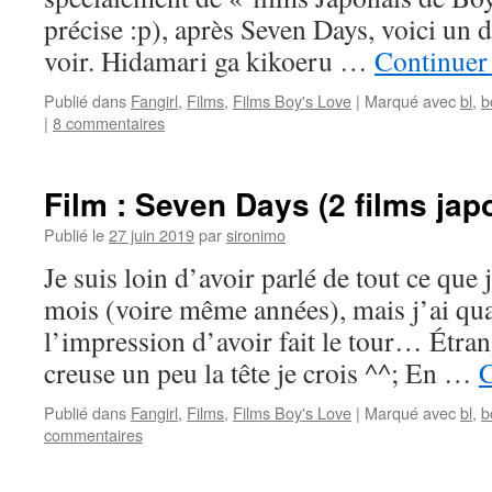
précise :p), après Seven Days, voici un 
voir. Hidamari ga kikoeru …
Continuer 
Publié dans
Fangirl
,
Films
,
Films Boy's Love
|
Marqué avec
bl
,
b
|
8 commentaires
Film : Seven Days (2 films jap
Publié le
27 juin 2019
par
sironimo
Je suis loin d’avoir parlé de tout ce que 
mois (voire même années), mais j’ai q
l’impression d’avoir fait le tour… Étran
creuse un peu la tête je crois ^^; En …
C
Publié dans
Fangirl
,
Films
,
Films Boy's Love
|
Marqué avec
bl
,
b
commentaires