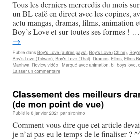
Tous les derniers mercredis du mois sur
un BL café en direct avec les copines, ave
actu mangas, dramas, films, animation
Boy’s Love et sur toutes ses formes ! 
→
Publié dans
Boy's Love (autres pays)
,
Boy's Love (Chine)
,
Boy'
Boy's Love (Taiwan)
,
Boy's Love (Thai)
,
Dramas
,
Films
,
Films B
Manhwa
,
Review vidéo
|
Marqué avec
animation
,
bl
,
boys love
,
Laisser un commentaire
Classement des meilleurs dr
(de mon point de vue)
Publié le
8 janvier 2021
par
sironimo
Comment vous dire que cet article devait
je n’ai pas eu le temps de le finaliser ?