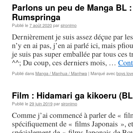
Parlons un peu de Manga BL :
Rumspringa
Publié le
7 août 2020
par
sironimo
Dernièrement je suis assez déçue par le
n’y en ai pas, j’en ai parlé ici, mais pf
je suis pas super emballée par tous ces
^^; Du coup, ces derniers mois, …
Cont
Publié dans
Manga / Manhua / Manhwa
|
Marqué avec
boys lov
Film : Hidamari ga kikoeru (BL
Publié le
29 juin 2019
par
sironimo
Comme j’ai commencé à parler de « film
spécifiquement de « films Japonais », e
spécialement de « films Japonais de Boy