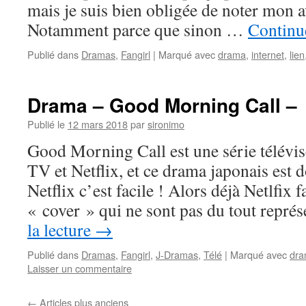
mais je suis bien obligée de noter mon 
Notamment parce que sinon …
Continue
Publié dans
Dramas
,
Fangirl
|
Marqué avec
drama
,
internet
,
lien
Drama – Good Morning Call –
Publié le
12 mars 2018
par
sironimo
Good Morning Call est une série télévis
TV et Netflix, et ce drama japonais est
Netflix c’est facile ! Alors déjà Netlfix 
« cover » qui ne sont pas du tout repré
la lecture
→
Publié dans
Dramas
,
Fangirl
,
J-Dramas
,
Télé
|
Marqué avec
dr
Laisser un commentaire
←
Articles plus anciens