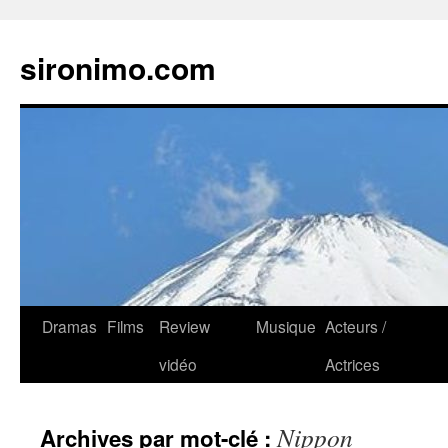
sironimo.com
Aller
Dramas
Films
Review
Musique
Acteurs /
au
vidéo
Actrices
contenu
Nippon
Archives par mot-clé :