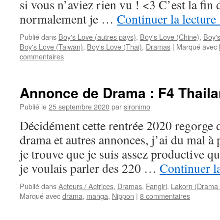
si vous n’aviez rien vu ! <3 C’est la fin 
normalement je …
Continuer la lecture
Publié dans
Boy's Love (autres pays)
,
Boy's Love (Chine)
,
Boy'
Boy's Love (Taiwan)
,
Boy's Love (Thai)
,
Dramas
|
Marqué avec
commentaires
Annonce de Drama : F4 Thaila
Publié le
25 septembre 2020
par
sironimo
Décidément cette rentrée 2020 regorge d
drama et autres annonces, j’ai du mal à p
je trouve que je suis assez productive q
je voulais parler des 220 …
Continuer l
Publié dans
Acteurs / Actrices
,
Dramas
,
Fangirl
,
Lakorn (Drama 
Marqué avec
drama
,
manga
,
Nippon
|
8 commentaires