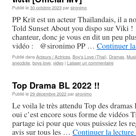
Publié le
30 octobre 2023
par
sironimo
PP Krit est un acteur Thaïlandais, il a 
Told Sunset About you dispo sur Viki ! 
chanteur, donc je vous en dit un peu plus
vidéo : @sironimo PP …
Continuer la
Publié dans
Acteurs / Actrices
,
Boy's Love (Thai)
,
Dramas
,
Musi
anecdote
,
boys love
,
video
|
Laisser un commentaire
Top Drama BL 2022 !!
Publié le
29 décembre 2022
par
sironimo
Le voila le très attendu Top des dram
oui c’est encore sous forme de vidéos T
partage ici pour que vous puissiez les re
avis sur tous les …
Continuer la lecture