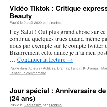
Vidéo Tiktok : Critique expre
Beauty
Publié le
9 août 2022
par
sironimo
Hey Salut ! Oui plus grand chose sur ce 
continue quelques trucs quand même par
nous par exemple sur le compte twitter 
Bizarrement cette année je n’ai rien pos
…
Continuer la lecture
→
Publié dans
Acteurs / Actrices
,
Dramas
,
Fangirl
,
K-Dramas
|
Mar
Laisser un commentaire
Jour spécial : Anniversaire d
(24 ans)
Publié le
5 août 2021
par
sironimo