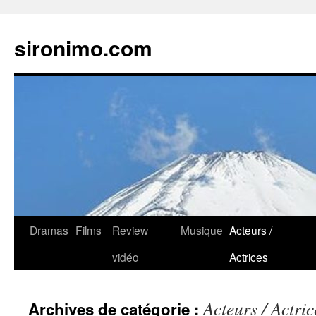
sironimo.com
Aller
Dramas
Films
Review
Musique
Acteurs /
au
vidéo
Actrices
contenu
Acteurs / Actric
Archives de catégorie :