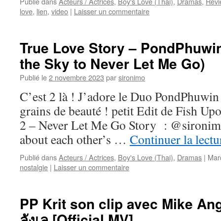
Publié dans
Acteurs / Actrices
,
Boy's Love (Thai)
,
Dramas
,
Revi
love
,
lien
,
video
|
Laisser un commentaire
True Love Story – PondPhuwin
the Sky to Never Let Me Go)
Publié le
2 novembre 2023
par
sironimo
C’est 2 là ! J’adore le Duo PondPhuwin e
grains de beauté ! petit Edit de Fish U
2 – Never Let Me Go Story : @sironim
about each other’s …
Continuer la lect
Publié dans
Acteurs / Actrices
,
Boy's Love (Thai)
,
Dramas
|
Mar
nostalgie
|
Laisser un commentaire
PP Krit son clip avec Mike Ang
ลังเล [Official MV]