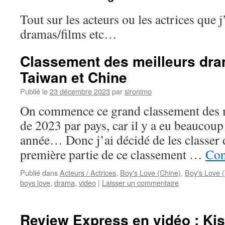
Tout sur les acteurs ou les actrices que 
dramas/films etc…
Classement des meilleurs dra
Taiwan et Chine
Publié le
23 décembre 2023
par
sironimo
On commence ce grand classement des 
de 2023 par pays, car il y a eu beaucoup
année… Donc j’ai décidé de les classer 
première partie de ce classement …
Con
Publié dans
Acteurs / Actrices
,
Boy's Love (Chine)
,
Boy's Love 
boys love
,
drama
,
video
|
Laisser un commentaire
Review Express en vidéo : Kis