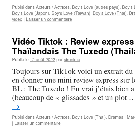
Publié dans
Acteurs / Actrices
,
Boy's Love (autres pays)
,
Boy's 
Boy's Love (Japon)
,
Boy's Love (Taiwan)
,
Boy's Love (Thai)
,
Dr
video
|
Laisser un commentaire
Vidéo Tiktok : Review expres
Thaïlandais The Tuxedo (Thail
Publié le
12 août 2022
par
sironimo
Toujours sur TikTok voici un extrait du
en donner une mini review express sur 
BL : The Tuxedo ! En vrai j’étais bien 
(beaucoup de « glissades » et un plot
→
Publié dans
Acteurs / Actrices
,
Boy's Love (Thai)
,
Dramas
|
Mar
|
Laisser un commentaire