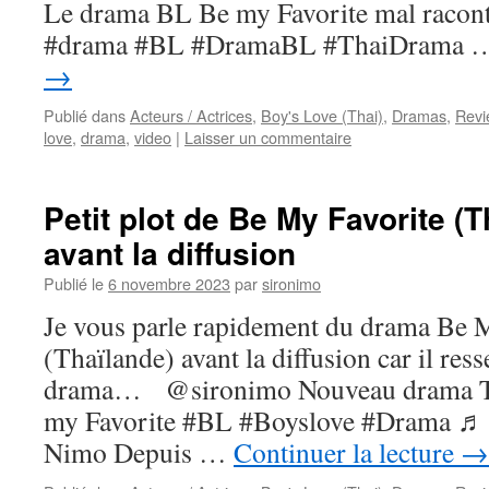
Le drama BL Be my Favorite mal racon
#drama #BL #DramaBL #ThaiDrama
→
Publié dans
Acteurs / Actrices
,
Boy's Love (Thai)
,
Dramas
,
Revi
love
,
drama
,
video
|
Laisser un commentaire
Petit plot de Be My Favorite (
avant la diffusion
Publié le
6 novembre 2023
par
sironimo
Je vous parle rapidement du drama Be 
(Thaïlande) avant la diffusion car il res
drama… @sironimo Nouveau drama Th
my Favorite #BL #Boyslove #Drama ♬ s
Nimo Depuis …
Continuer la lecture
→