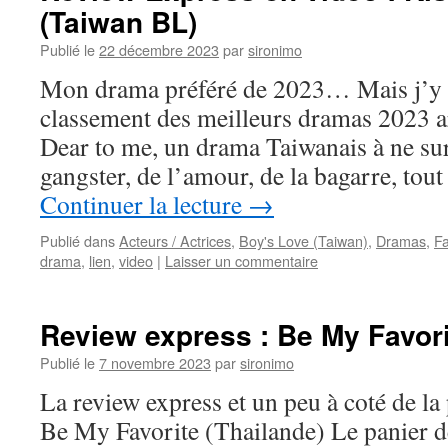
(Taiwan BL)
Publié le
22 décembre 2023
par
sironimo
Mon drama préféré de 2023… Mais j’y r
classement des meilleurs dramas 2023 ar
Dear to me, un drama Taiwanais à ne sur
gangster, de l’amour, de la bagarre, tou
Continuer la lecture
→
Publié dans
Acteurs / Actrices
,
Boy's Love (Taiwan)
,
Dramas
,
Fa
drama
,
lien
,
video
|
Laisser un commentaire
Review express : Be My Favori
Publié le
7 novembre 2023
par
sironimo
La review express et un peu à coté de la
Be My Favorite (Thailande) Le panier d