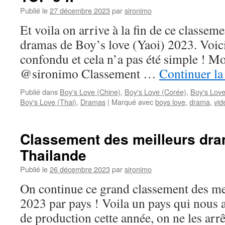
Publié le
27 décembre 2023
par
sironimo
Et voila on arrive à la fin de ce classem
dramas de Boy’s love (Yaoi) 2023. Voici 
confondu et cela n’a pas été simple ! M
@sironimo Classement …
Continuer la
Publié dans
Boy's Love (Chine)
,
Boy's Love (Corée)
,
Boy's Love
Boy's Love (Thai)
,
Dramas
|
Marqué avec
boys love
,
drama
,
vid
Classement des meilleurs dra
Thailande
Publié le
26 décembre 2023
par
sironimo
On continue ce grand classement des m
2023 par pays ! Voila un pays qui nous
de production cette année, on ne les arrêt