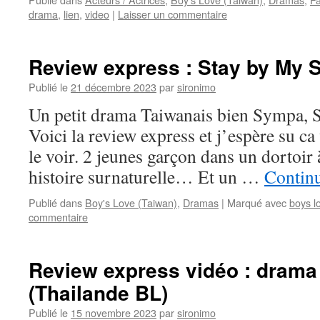
drama
,
lien
,
video
|
Laisser un commentaire
Review express : Stay by My S
Publié le
21 décembre 2023
par
sironimo
Un petit drama Taiwanais bien Sympa, 
Voici la review express et j’espère su c
le voir. 2 jeunes garçon dans un dortoir à
histoire surnaturelle… Et un …
Continu
Publié dans
Boy's Love (Taiwan)
,
Dramas
|
Marqué avec
boys l
commentaire
Review express vidéo : drama
(Thailande BL)
Publié le
15 novembre 2023
par
sironimo