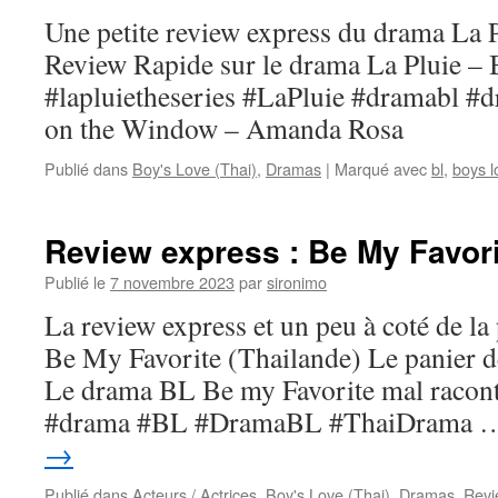
Une petite review express du drama La 
Review Rapide sur le drama La Pluie –
#lapluietheseries #LaPluie #dramabl #
on the Window – Amanda Rosa
Publié dans
Boy's Love (Thai)
,
Dramas
|
Marqué avec
bl
,
boys l
Review express : Be My Favori
Publié le
7 novembre 2023
par
sironimo
La review express et un peu à coté de la
Be My Favorite (Thailande) Le panier d
Le drama BL Be my Favorite mal racon
#drama #BL #DramaBL #ThaiDrama
→
Publié dans
Acteurs / Actrices
,
Boy's Love (Thai)
,
Dramas
,
Revi