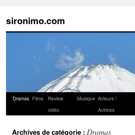
sironimo.com
Aller
Dramas
Films
Review
Musique
Acteurs /
au
vidéo
Actrices
contenu
Dramas
Archives de catégorie :