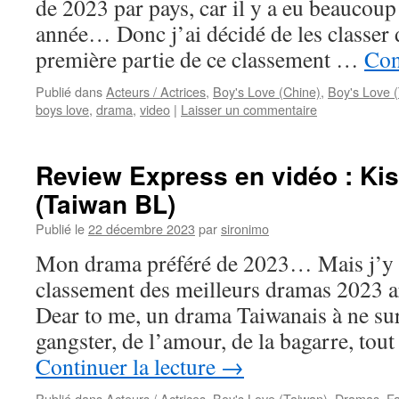
de 2023 par pays, car il y a eu beaucoup
année… Donc j’ai décidé de les classer 
première partie de ce classement …
Con
Publié dans
Acteurs / Actrices
,
Boy's Love (Chine)
,
Boy's Love 
boys love
,
drama
,
video
|
Laisser un commentaire
Review Express en vidéo : Kis
(Taiwan BL)
Publié le
22 décembre 2023
par
sironimo
Mon drama préféré de 2023… Mais j’y r
classement des meilleurs dramas 2023 ar
Dear to me, un drama Taiwanais à ne sur
gangster, de l’amour, de la bagarre, tou
Continuer la lecture
→
Publié dans
Acteurs / Actrices
,
Boy's Love (Taiwan)
,
Dramas
,
Fa