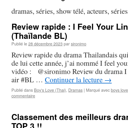
dramas, séries, show télé, acteurs, séri
Review rapide : I Feel Your Lin
(Thaïlande BL)
Publié le
28 décembre 2023
par
sironimo
Review rapide du drama Thailandais qui 
de lui cette année, j’ai nommé I feel you
vidéo : @sironimo Review du drama I f
air #BL …
Continuer la lecture
→
Publié dans
Boy's Love (Thai)
,
Dramas
|
Marqué avec
boys love
commentaire
Classement des meilleurs dra
TOP 3 !!