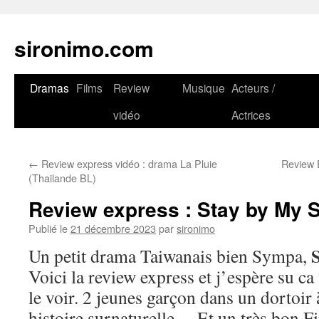
sironimo.com
Aller
Dramas
Films
Review
Musique
Acteurs /
au
vidéo
Actrices
contenu
←
Review express vidéo : drama La Pluie
Review 
(Thailande BL)
Review express : Stay by My S
Publié le
21 décembre 2023
par
sironimo
Un petit drama Taiwanais bien Sympa,
Voici la review express et j’espère su c
le voir. 2 jeunes garçon dans un dortoir à
histoire surnaturelle… Et un très bon Fi