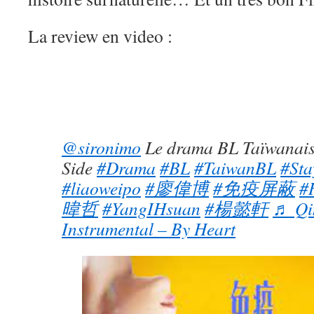
La review en video :
@sironimo
Le drama BL Taïwanais
Side
#Drama
#BL
#TaiwanBL
#St
#liaoweipo
#廖偉博
#免疫屏蔽
#
暐哲
#YangIHsuan
#楊懿軒
♬ Qin
Instrumental – By Heart