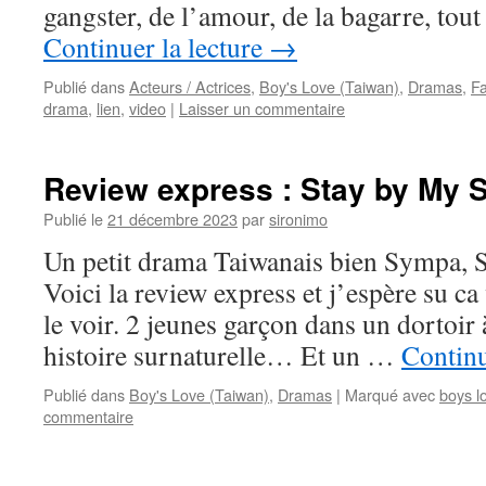
gangster, de l’amour, de la bagarre, tou
Continuer la lecture
→
Publié dans
Acteurs / Actrices
,
Boy's Love (Taiwan)
,
Dramas
,
Fa
drama
,
lien
,
video
|
Laisser un commentaire
Review express : Stay by My S
Publié le
21 décembre 2023
par
sironimo
Un petit drama Taiwanais bien Sympa, 
Voici la review express et j’espère su c
le voir. 2 jeunes garçon dans un dortoir à
histoire surnaturelle… Et un …
Continu
Publié dans
Boy's Love (Taiwan)
,
Dramas
|
Marqué avec
boys l
commentaire