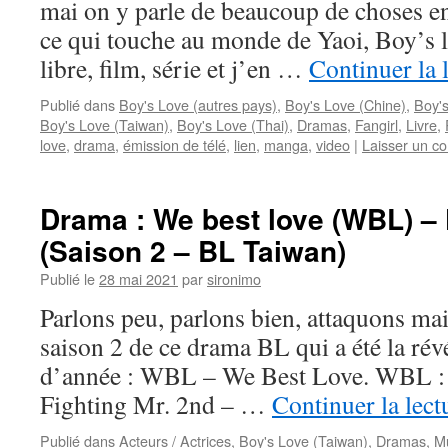
mai on y parle de beaucoup de choses 
ce qui touche au monde de Yaoi, Boy’s l
libre, film, série et j’en …
Continuer la 
Publié dans
Boy's Love (autres pays)
,
Boy's Love (Chine)
,
Boy'
Boy's Love (Taiwan)
,
Boy's Love (Thai)
,
Dramas
,
Fangirl
,
Livre
,
love
,
drama
,
émission de télé
,
lien
,
manga
,
video
|
Laisser un c
Drama : We best love (WBL) – 
(Saison 2 – BL Taiwan)
Publié le
28 mai 2021
par
sironimo
Parlons peu, parlons bien, attaquons mai
saison 2 de ce drama BL qui a été la rév
d’année : WBL – We Best Love. WBL :
Fighting Mr. 2nd – …
Continuer la lec
Publié dans
Acteurs / Actrices
,
Boy's Love (Taiwan)
,
Dramas
,
M