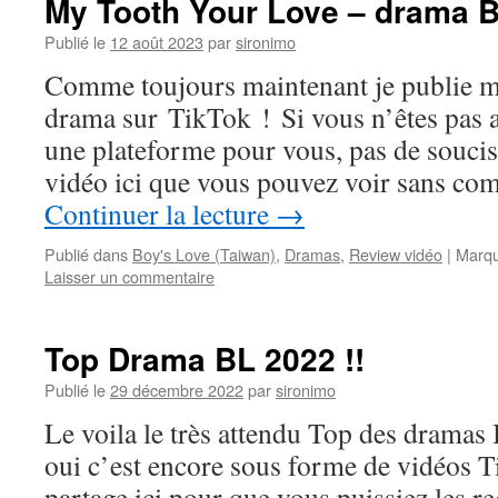
My Tooth Your Love – drama B
Publié le
12 août 2023
par
sironimo
Comme toujours maintenant je publie m
drama sur TikTok ! Si vous n’êtes pas a
une plateforme pour vous, pas de soucis 
vidéo ici que vous pouvez voir sans 
Continuer la lecture
→
Publié dans
Boy's Love (Taiwan)
,
Dramas
,
Review vidéo
|
Marqu
Laisser un commentaire
Top Drama BL 2022 !!
Publié le
29 décembre 2022
par
sironimo
Le voila le très attendu Top des dram
oui c’est encore sous forme de vidéos T
partage ici pour que vous puissiez les re