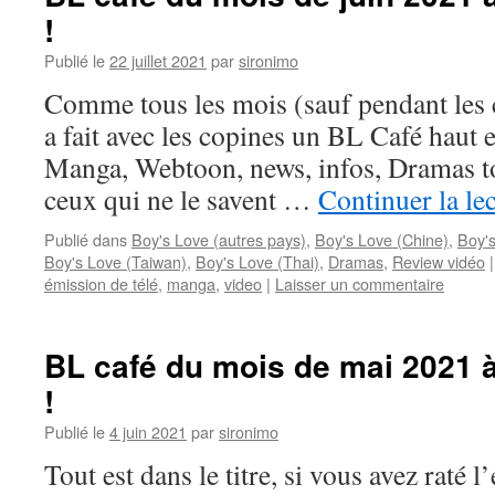
!
Publié le
22 juillet 2021
par
sironimo
Comme tous les mois (sauf pendant les 
a fait avec les copines un BL Café haut 
Manga, Webtoon, news, infos, Dramas tou
ceux qui ne le savent …
Continuer la le
Publié dans
Boy's Love (autres pays)
,
Boy's Love (Chine)
,
Boy'
Boy's Love (Taiwan)
,
Boy's Love (Thai)
,
Dramas
,
Review vidéo
|
émission de télé
,
manga
,
video
|
Laisser un commentaire
BL café du mois de mai 2021 à
!
Publié le
4 juin 2021
par
sironimo
Tout est dans le titre, si vous avez raté