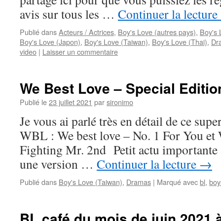
avis sur tous les …
Continuer la lecture
Publié dans
Acteurs / Actrices
,
Boy's Love (autres pays)
,
Boy's 
Boy's Love (Japon)
,
Boy's Love (Taiwan)
,
Boy's Love (Thai)
,
Dr
video
|
Laisser un commentaire
We Best Love – Special Edition
Publié le
23 juillet 2021
par
sironimo
Je vous ai parlé très en détail de ce sup
WBL : We best love – No. 1 For You et 
Fighting Mr. 2nd Petit actu importante :
une version …
Continuer la lecture
→
Publié dans
Boy's Love (Taiwan)
,
Dramas
|
Marqué avec
bl
,
boy
BL café du mois de juin 2021 à