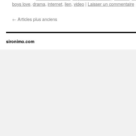
boys love
,
drama
,
internet
,
lien
,
video
|
Laisser un commentaire
←
Articles plus anciens
sironimo.com