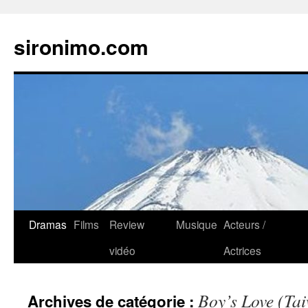
sironimo.com
Aller
Dramas
Films
Review
Musique
Acteurs /
au
vidéo
Actrices
contenu
Boy’s Love (Ta
Archives de catégorie :