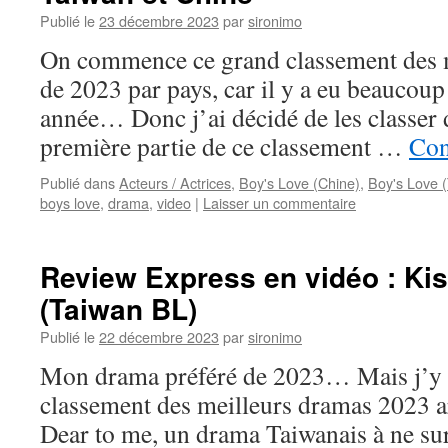
Publié le
23 décembre 2023
par
sironimo
On commence ce grand classement des 
de 2023 par pays, car il y a eu beaucoup
année… Donc j’ai décidé de les classer 
première partie de ce classement …
Con
Publié dans
Acteurs / Actrices
,
Boy's Love (Chine)
,
Boy's Love 
boys love
,
drama
,
video
|
Laisser un commentaire
Review Express en vidéo : Kis
(Taiwan BL)
Publié le
22 décembre 2023
par
sironimo
Mon drama préféré de 2023… Mais j’y r
classement des meilleurs dramas 2023 ar
Dear to me, un drama Taiwanais à ne sur