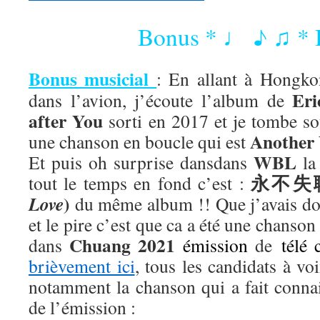
Bonus * ♩ ♪ ♫ * 
Bonus musicial
: En allant à Hongk
Er
dans l’avion, j’écoute l’album de
after You
sorti en 2017 et je tombe so
Another
une chanson en boucle qui est
WBL
Et puis oh surprise dansdans
la
永不失
tout le temps en fond c’est :
)
Love
du même album !! Que j’avais do
et le pire c’est que ca a été une chanso
Chuang 2021
dans
émission
de
télé 
brièvement ici
, tous les candidats à vo
notamment la chanson qui a fait conna
de l’émission :