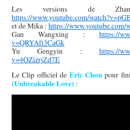
Les versions de Zha
https://www.youtube.com/watch?v=pG
et de Mika :
https://www.youtube.com
Gan Wangxing :
https://w
v=QRYAft3CaGk
Yu Gengyin :
https://w
v=4OZizrjZd7E
Eric Chou
Le Clip officiel de
pour fi
(Unbreakable Love)
: