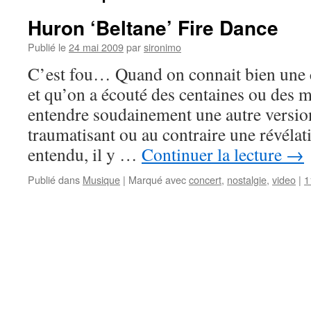
Huron ‘Beltane’ Fire Dance
Publié le
24 mai 2009
par
sironimo
C’est fou… Quand on connait bien une
et qu’on a écouté des centaines ou des mi
entendre soudainement une autre version
traumatisant ou au contraire une révélati
entendu, il y …
Continuer la lecture
→
Publié dans
Musique
|
Marqué avec
concert
,
nostalgie
,
video
|
1