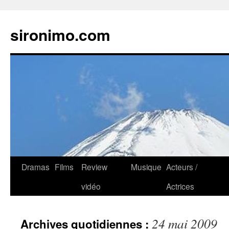
sironimo.com
Aller
Dramas
Films
Review
Musique
Acteurs /
au
vidéo
Actrices
contenu
24 mai 2009
Archives quotidiennes :