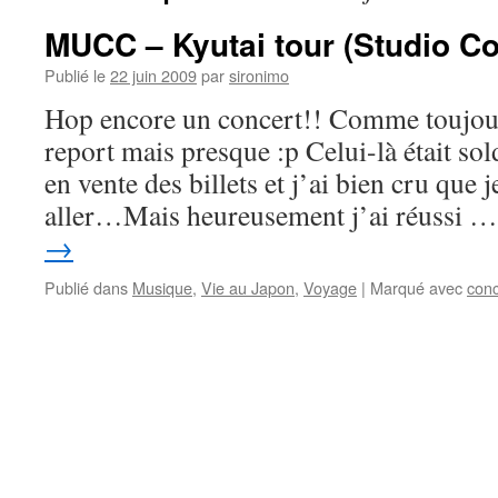
MUCC – Kyutai tour (Studio Co
Publié le
22 juin 2009
par
sironimo
Hop encore un concert!! Comme toujours
report mais presque :p Celui-là était sol
en vente des billets et j’ai bien cru que 
aller…Mais heureusement j’ai réussi 
→
Publié dans
Musique
,
Vie au Japon
,
Voyage
|
Marqué avec
conc