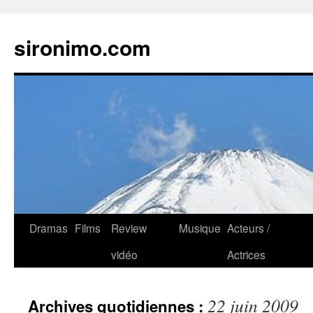
sironimo.com
Aller
Dramas
Films
Review
Musique
Acteurs /
au
vidéo
Actrices
contenu
22 juin 2009
Archives quotidiennes :