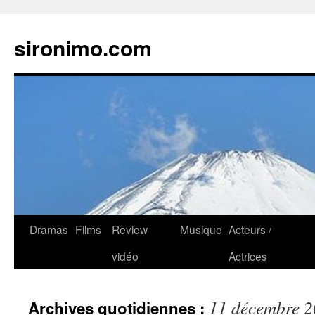
sironimo.com
Aller
Dramas
Films
Review
Musique
Acteurs /
au
vidéo
Actrices
contenu
11 décembre 
Archives quotidiennes :