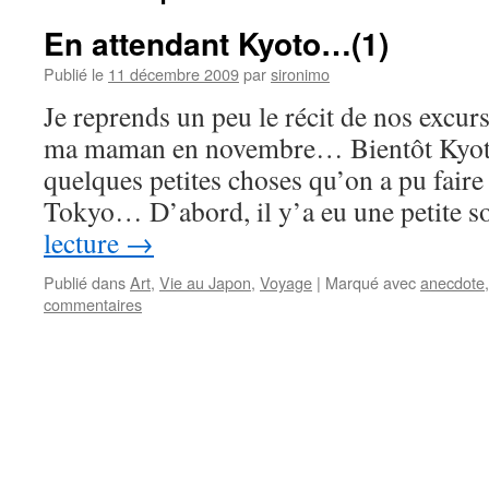
En attendant Kyoto…(1)
Publié le
11 décembre 2009
par
sironimo
Je reprends un peu le récit de nos excur
ma maman en novembre… Bientôt Kyoto,
quelques petites choses qu’on a pu faire
Tokyo… D’abord, il y’a eu une petite s
lecture
→
Publié dans
Art
,
Vie au Japon
,
Voyage
|
Marqué avec
anecdote
commentaires