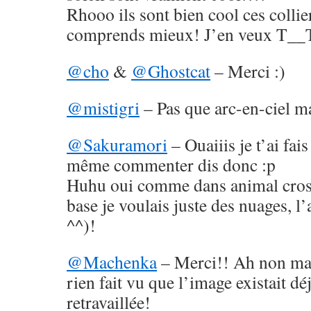
Rhooo ils sont bien cool ces collier
comprends mieux! J’en veux T__
@cho
&
@Ghostcat
– Merci :)
@mistigri
– Pas que arc-en-ciel ma
@Sakuramori
– Ouaiiis je t’ai fais
même commenter dis donc :p
Huhu oui comme dans animal cross
base je voulais juste des nuages, l’
^^)!
@Machenka
– Merci!! Ah non mai
rien fait vu que l’image existait déjà
retravaillée!