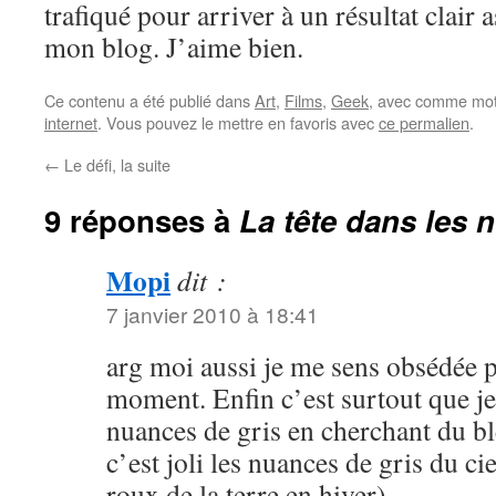
trafiqué pour arriver à un résultat clair 
mon blog. J’aime bien.
Ce contenu a été publié dans
Art
,
Films
,
Geek
, avec comme mot
internet
. Vous pouvez le mettre en favoris avec
ce permalien
.
←
Le défi, la suite
9 réponses à
La tête dans les
Mopi
dit :
7 janvier 2010 à 18:41
arg moi aussi je me sens obsédée pa
moment. Enfin c’est surtout que je
nuances de gris en cherchant du b
c’est joli les nuances de gris du ci
roux de la terre en hiver)