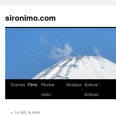
sironimo.com
Aller
Dramas
Films
Review
Musique
Acteurs /
au
vidéo
Actrices
contenu
←
Le défi, la suite