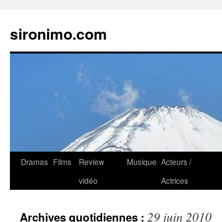
sironimo.com
Aller
Dramas
Films
Review
Musique
Acteurs /
au
vidéo
Actrices
contenu
29 juin 2010
Archives quotidiennes :