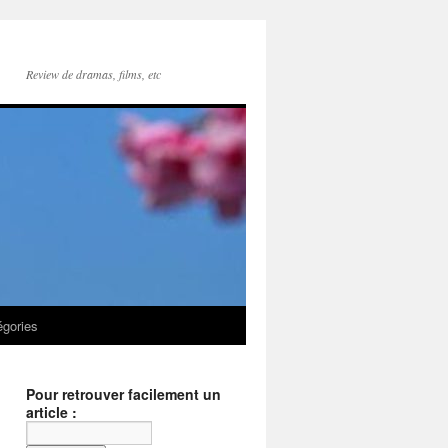
Review de dramas, films, etc
égories
Pour retrouver facilement un
article :