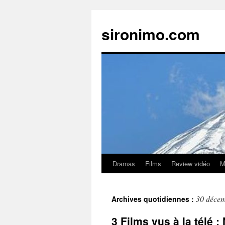
sironimo.com
Dramas
Films
Review vidéo
M
Aller
au
30 déce
Archives quotidiennes :
contenu
3 Films vus à la télé 