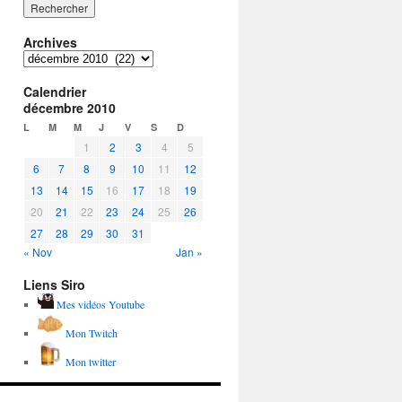
Archives
Archives
Calendrier
décembre 2010
L
M
M
J
V
S
D
1
2
3
4
5
6
7
8
9
10
11
12
13
14
15
16
17
18
19
20
21
22
23
24
25
26
27
28
29
30
31
« Nov
Jan »
Liens Siro
Mes vidéos Youtube
Mon Twitch
Mon twitter