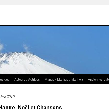
usique
Acteurs / Actrices
Manga / Manhua / Manhwa
Anciennes cat
mbre 2010
: Nature, Noël et Chansons