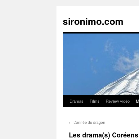
sironimo.com
Dramas
Films
Review vidéo
M
Aller
au
←
L’année du dragon
contenu
Les drama(s) Coréens