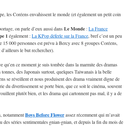
pe, les Coréens envahissent le monde (et également un petit coin
Le Monde
portage, on parle d’eux aussi dans
:
La France
pe 1
également :
La KPop déferle sur la France
, bref c’est un peu
de 15 000 personnes est prévu à Bercy avec 8 groupes Coréens,
t d’ailleurs le but rechercher).
ouve qu’en ce moment je suis tombée dans la marmite des dramas
onnes, des Japonais surtout, quelques Taiwanais à la belle
ens se réveillent et nous produisent des drama vraiment digne de
e du divertissement se porte bien, que ce soit le cinéma, souvent
rouillent plutôt bien, et les drama qui cartonnent pas mal, il y a de
Boys Before Flower
ns, notamment
assez récemment qui m’avait
u des séries sentimentales gnian-gnian, et depuis la fin du mois de