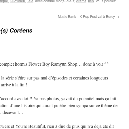
sique
,
Quotidien
,
Télé
, avec comme mot(s)-clé(s)
drama
,
lien
. Vous pouvez
Music Bank – K-Pop Festival à Bercy
→
(s) Coréens
t complet hormis Flower Boy Ramyun Shop… donc à voir ^^
la série s’étire sur pas mal d’épisodes et certaines longueurs
arrive à la fin !
’accord avec toi !! Ya pas photos, yavait du potentiel mais ça fait
sation d’une histoire qui aurait pu être bien sympa sur ce thème de
e… décevant…
wers et You’re Beautiful, rien à dire de plus qui n’a déjà été dit