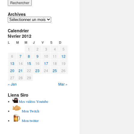
Archives
Archives
Calendrier
février 2012
L
M
M
J
V
S
D
1
2
3
4
5
6
7
8
9
10
11
12
13
14
15
16
17
18
19
20
21
22
23
24
25
26
27
28
29
« Jan
Mar »
Liens Siro
Mes vidéos Youtube
Mon Twitch
Mon twitter