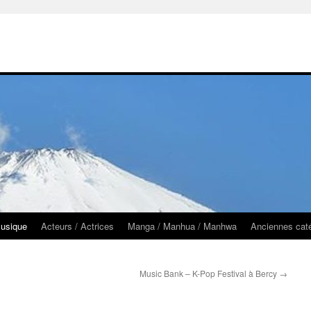
usique
Acteurs / Actrices
Manga / Manhua / Manhwa
Anciennes cat
Music Bank – K-Pop Festival à Bercy
→