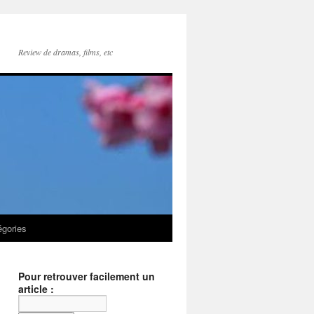
Review de dramas, films, etc
égories
Pour retrouver facilement un
article :