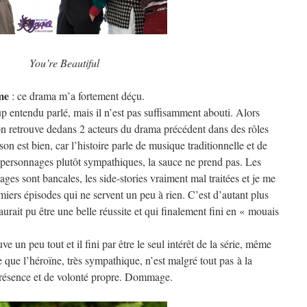
You’re Beautiful
me
: ce drama m’a fortement déçu.
oup entendu parlé, mais il n’est pas suffisamment abouti. Alors
et on retrouve dedans 2 acteurs du drama précédent dans des rôles
n est bien, car l’histoire parle de musique traditionnelle et de
personnages plutôt sympathiques, la sauce ne prend pas. Les
nages sont bancales, les side-stories vraiment mal traitées et je me
iers épisodes qui ne servent un peu à rien. C’est d’autant plus
urait pu être une belle réussite et qui finalement fini en « mouais
n peu tout et il fini par être le seul intérêt de la série, même
re que l’héroïne, très sympathique, n’est malgré tout pas à la
résence et de volonté propre. Dommage.