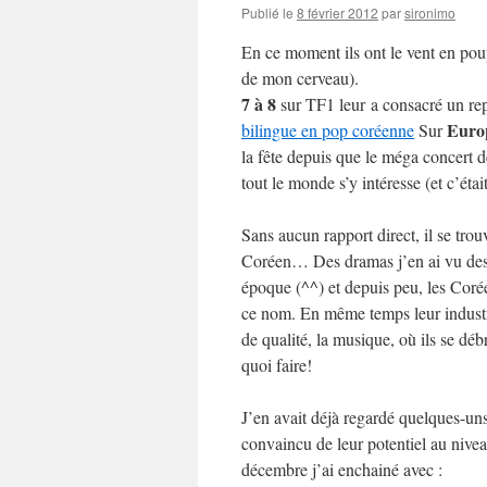
Publié le
8 février 2012
par
sironimo
En ce moment ils ont le vent en pou
de mon cerveau).
7 à 8
sur TF1 leur a consacré un re
Euro
bilingue en pop coréenne
Sur
la fête depuis que le méga concert 
tout le monde s’y intéresse (et c’étai
Sans aucun rapport direct, il se tr
Coréen… Des dramas j’en ai vu des t
époque (^^) et depuis peu, les Coré
ce nom. En même temps leur industri
de qualité, la musique, où ils se déb
quoi faire!
J’en avait déjà regardé quelques-u
convaincu de leur potentiel au nivea
décembre j’ai enchainé avec :