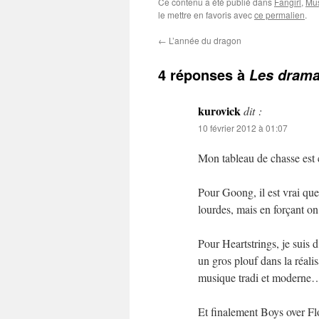
Ce contenu a été publié dans
Fangirl
,
Mu
le mettre en favoris avec
ce permalien
.
←
L’année du dragon
4 réponses à
Les drama
kurovick
dit :
10 février 2012 à 01:07
Mon tableau de chasse es
Pour Goong, il est vrai que 
lourdes, mais en forçant on 
Pour Heartstrings, je suis d
un gros plouf dans la réali
musique tradi et modern
Et finalement Boys over Flo