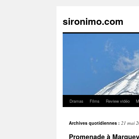
sironimo.com
Dramas
Films
Review vidéo
M
Aller
au
21 mai 
Archives quotidiennes :
contenu
Promenade à Marque