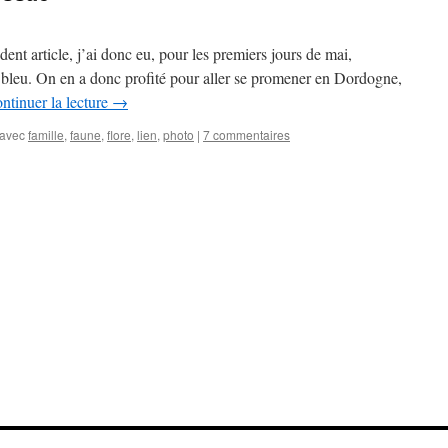
nt article, j’ai donc eu, pour les premiers jours de mai,
 bleu. On en a donc profité pour aller se promener en Dordogne,
ntinuer la lecture
→
avec
famille
,
faune
,
flore
,
lien
,
photo
|
7 commentaires