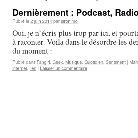
Dernièrement : Podcast, Radio
Publié le
2 juin 2014
par
sironimo
Oui, je n’écris plus trop par ici, et pourt
à raconter. Voila dans le désordre les d
du moment :
Publié dans
Fangirl
,
Geek
,
Musique
,
Quotidien
,
Sentiment
|
Mar
internet
,
lien
|
Laisser un commentaire