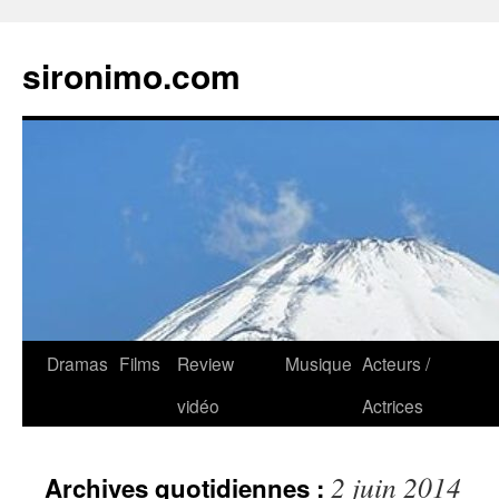
sironimo.com
Aller
Dramas
Films
Review
Musique
Acteurs /
au
vidéo
Actrices
contenu
2 juin 2014
Archives quotidiennes :