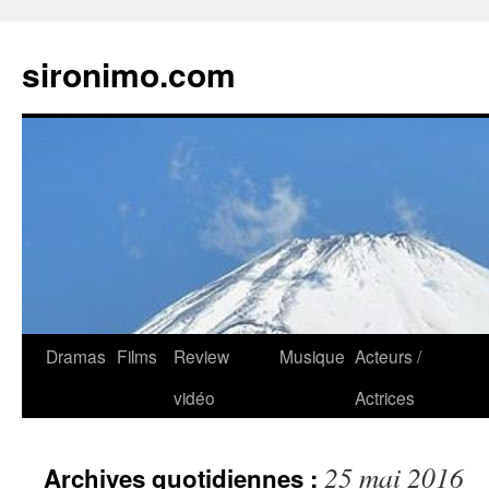
sironimo.com
Aller
Dramas
Films
Review
Musique
Acteurs /
au
vidéo
Actrices
contenu
25 mai 2016
Archives quotidiennes :