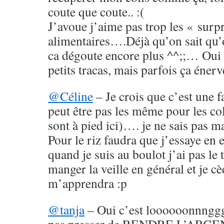
coute que coute.. :(
J’avoue j’aime pas trop les « surp
alimentaires….Déjà qu’on sait qu
ca dégoute encore plus ^^;;… Oui 
petits tracas, mais parfois ça énerv
@Céline
– Je crois que c’est une 
peut être pas les même pour les col
sont à pied ici)…. je ne sais pas ma
Pour le riz faudra que j’essaye en 
quand je suis au boulot j’ai pas le
manger la veille en général et je cèd
m’apprendra :p
@tanja
– Oui c’est loooooonnnggg 