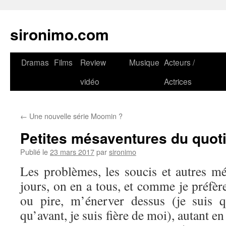
sironimo.com
Aller
Dramas
Films
Review
Musique
Acteurs /
au
vidéo
Actrices
contenu
←
Une nouvelle série Moomin ?
Petites mésaventures du quot
Publié le
23 mars 2017
par
sironimo
Les problèmes, les soucis et autres mé
jours, on en a tous, et comme je préfère
ou pire, m’énerver dessus (je suis
qu’avant, je suis fière de moi), autant e