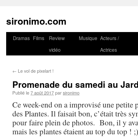
sironimo.com
Aller
Dramas
Films
Review
Musique
Acteurs /
au
vidéo
Actrices
contenu
←
Le vol de pixelart !
Promenade du samedi au Jard
Publié le
7 août 2017
par
sironimo
Ce week-end on a improvisé une petite 
des Plantes. Il faisait bon, c’était très sy
pour faire plein de photos. Bon, il y a
mais les plantes étaient au top du top ! ;