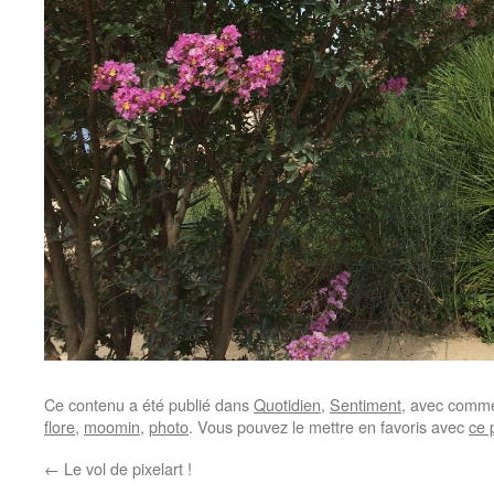
Ce contenu a été publié dans
Quotidien
,
Sentiment
, avec comme
flore
,
moomin
,
photo
. Vous pouvez le mettre en favoris avec
ce 
←
Le vol de pixelart !