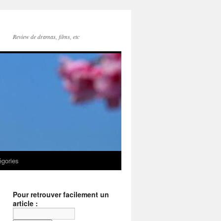
Review de dramas, films, etc
égories
Pour retrouver facilement un
article :