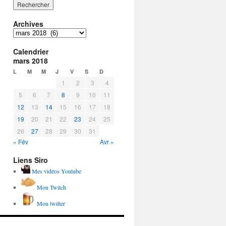
Archives
Archives
Calendrier
mars 2018
L
M
M
J
V
S
D
1
2
3
4
5
6
7
8
9
10
11
12
13
14
15
16
17
18
19
20
21
22
23
24
25
26
27
28
29
30
31
« Fév
Avr »
Liens Siro
Mes vidéos Youtube
Mon Twitch
Mon twitter