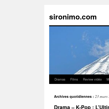
sironimo.com
Dramas
Films
Review vidéo
M
Aller
au
23 mars
Archives quotidiennes :
contenu
Drama – K-Pop : L’Ult