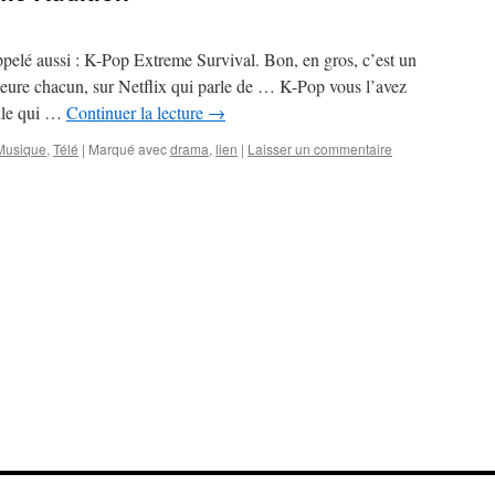
lé aussi : K-Pop Extreme Survival. Bon, en gros, c’est un
eure chacun, sur Netflix qui parle de … K-Pop vous l’avez
ille qui …
Continuer la lecture
→
Musique
,
Télé
|
Marqué avec
drama
,
lien
|
Laisser un commentaire