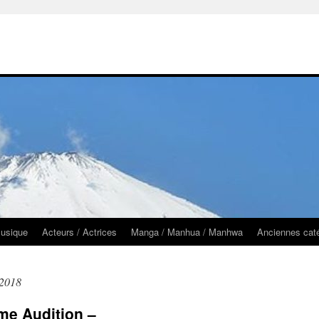
usique
Acteurs / Actrices
Manga / Manhua / Manhwa
Anciennes cat
 2018
ime Audition –