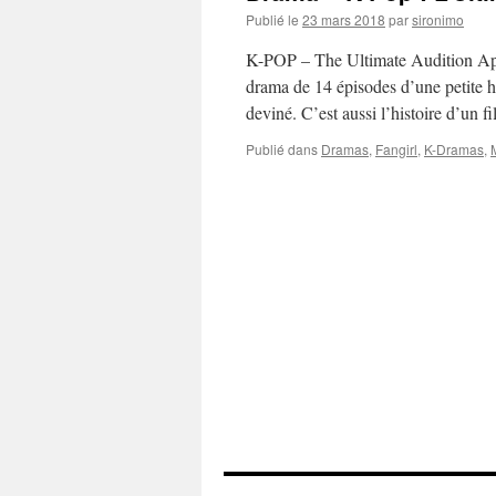
Publié le
23 mars 2018
par
sironimo
K-POP – The Ultimate Audition Appe
drama de 14 épisodes d’une petite h
deviné. C’est aussi l’histoire d’un f
Publié dans
Dramas
,
Fangirl
,
K-Dramas
,