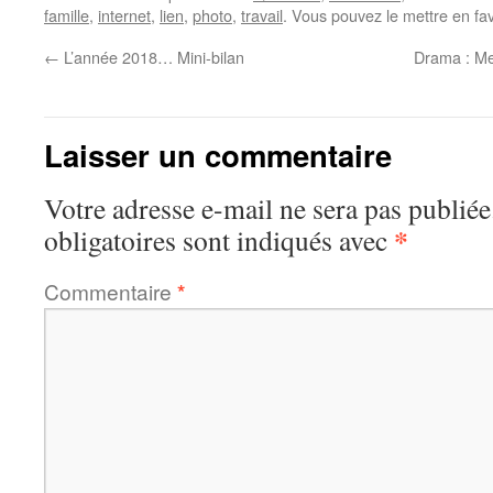
famille
,
internet
,
lien
,
photo
,
travail
. Vous pouvez le mettre en fa
←
L’année 2018… Mini-bilan
Drama : Me
Laisser un commentaire
Votre adresse e-mail ne sera pas publiée
*
obligatoires sont indiqués avec
Commentaire
*