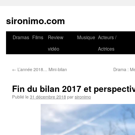
sironimo.com
Aller
Dramas
Films
Review
Musique
Acteurs /
au
vidéo
Actrices
contenu
←
L’année 2018… Mini-bilan
Drama : Me
Fin du bilan 2017 et perspecti
Publié le
31 décembre 2018
par
sironimo