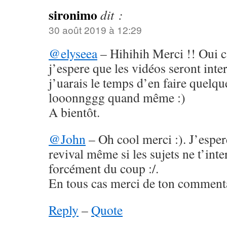
sironimo
dit :
30 août 2019 à 12:29
@elyseea
– Hihihih Merci !! Oui 
j’espere que les vidéos seront inte
j’uarais le temps d’en faire quelqu
looonnggg quand même :)
A bientôt.
@John
– Oh cool merci :). J’esper
revival même si les sujets ne t’int
forcément du coup :/.
En tous cas merci de ton commenta
Reply
–
Quote