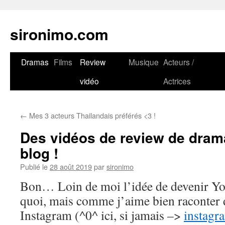
sironimo.com
Aller
Dramas
Films
Review
Musique
Acteurs /
au
vidéo
Actrices
contenu
←
Mes 3 acteurs Thailandais préférés <3 !
Des vidéos de review de drama
blog !
Publié le
28 août 2019
par
sironimo
Bon… Loin de moi l’idée de devenir You
quoi, mais comme j’aime bien raconter d
Instagram (^0^ ici, si jamais –>
instagr