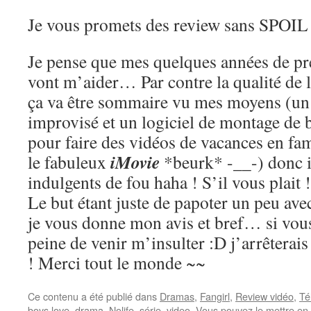
Je vous promets des review sans SPOIL 
Je pense que mes quelques années de pr
vont m’aider… Par contre la qualité de 
ça va être sommaire vu mes moyens (un 
improvisé et un logiciel de montage de 
pour faire des vidéos de vacances en fa
iMovie
le fabuleux
*beurk* -__-) donc il
indulgents de fou haha ! S’il vous plait !
Le but étant juste de papoter un peu ave
je vous donne mon avis et bref… si vous
peine de venir m’insulter :D j’arrêtera
! Merci tout le monde ~~
Ce contenu a été publié dans
Dramas
,
Fangirl
,
Review vidéo
,
Té
boys love
,
drama
,
Nolife
,
série
,
video
. Vous pouvez le mettre en