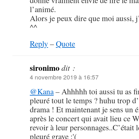
donne vraiment envie de lire le m
l’animé.
Alors je peux dire que moi aussi, j
^^
Reply
–
Quote
sironimo
dit :
4 novembre 2019 à 16:57
@Kana
– Ahhhhh toi aussi tu as fin
pleuré tout le temps ? huhu trop d
drama ! Et maintenant je sens un
après le concert qui avait lieu ce W
revoir à leur personnages..C’était l
pleuré grave :'(