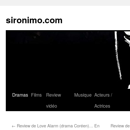
sironimo.com
Aller
Dramas
Films
Review
Musique
Acteurs /
au
vidéo
Actrices
contenu
←
Review de Love Alarm (drama Coréen)… En
Review de