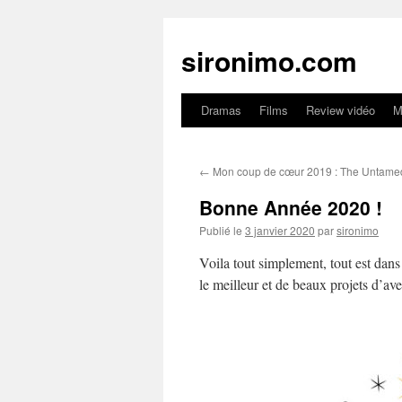
sironimo.com
Dramas
Films
Review vidéo
M
Aller
au
←
Mon coup de cœur 2019 : The Untame
contenu
Bonne Année 2020 !
Publié le
3 janvier 2020
par
sironimo
Voila tout simplement, tout est dans
le meilleur et de beaux projets d’ave