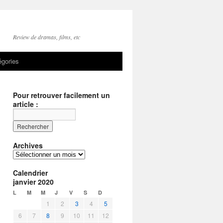
Review de dramas, films, etc
égories
Pour retrouver facilement un
article :
Archives
Archives
Calendrier
janvier 2020
L
M
M
J
V
S
D
1
2
3
4
5
6
7
8
9
10
11
12