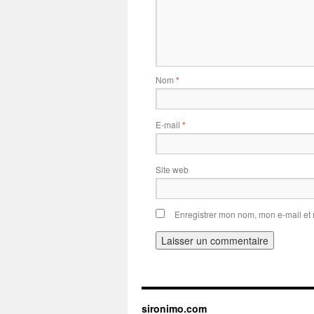
Nom
*
E-mail
*
Site web
Enregistrer mon nom, mon e-mail et
sironimo.com