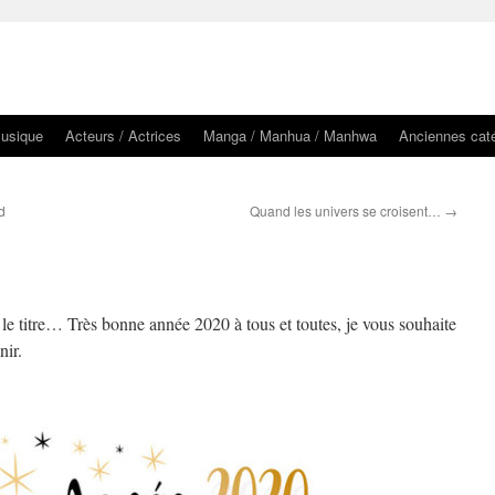
usique
Acteurs / Actrices
Manga / Manhua / Manhwa
Anciennes cat
d
Quand les univers se croisent…
→
 le titre… Très bonne année 2020 à tous et toutes, je vous souhaite
nir.