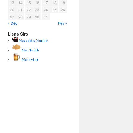
13
14
15
16
17
18
19
20
21
22
23
24
25
26
27
28
29
30
31
« Déc
Fév »
Liens Siro
Mes vidéos Youtube
Mon Twitch
Mon twitter