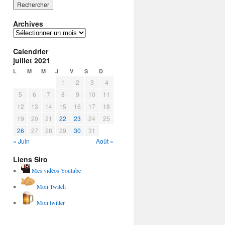
Archives
Archives
Calendrier
juillet 2021
L
M
M
J
V
S
D
1
2
3
4
5
6
7
8
9
10
11
12
13
14
15
16
17
18
19
20
21
22
23
24
25
26
27
28
29
30
31
« Juin
Août »
Liens Siro
Mes vidéos Youtube
Mon Twitch
Mon twitter