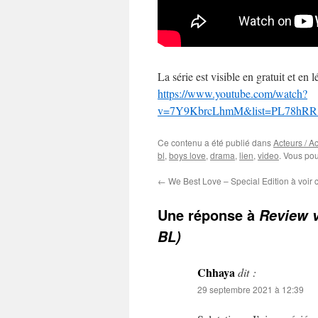
La série est visible en gratuit et en 
https://www.youtube.com/watch?
v=7Y9KbrcLhmM&list=PL78hRR
Ce contenu a été publié dans
Acteurs / Ac
bl
,
boys love
,
drama
,
lien
,
video
. Vous pou
←
We Best Love – Special Edition à voir c
Une réponse à
Review v
BL)
Chhaya
dit :
29 septembre 2021 à 12:39