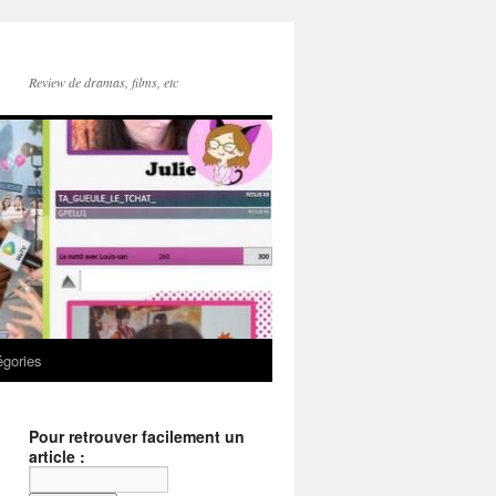
Review de dramas, films, etc
égories
Pour retrouver facilement un
article :