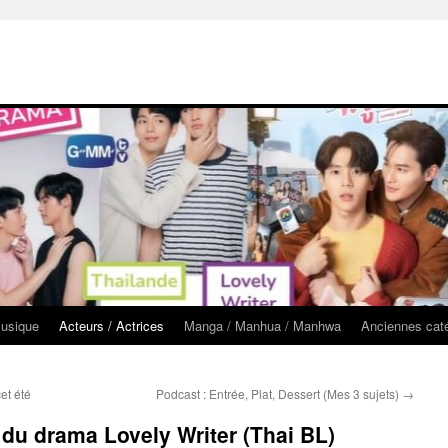
usique
Acteurs / Actrices
Manga / Manhua / Manhwa
Anciennes cat
et été
Podcast : Entrée, Plat, Dessert (Mes 3 sujets)
→
du drama Lovely Writer (Thai BL)