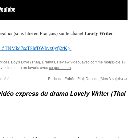
Lovely Writer
légal ici (sous-titré en Français) sur le chanel
:
_5TNMkd7scT8hfDWbvx0yfj2rKg
trices
,
Boy's Love (Thai)
,
Dramas
,
Review vidéo
, avec comme mot(s)-clé(s)
vez le mettre en favoris avec
ce permalien
.
et été
Podcast : Entrée, Plat, Dessert (Mes 3 sujets)
→
idéo express du drama Lovely Writer (Thai