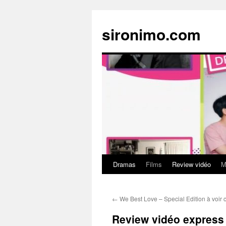
sironimo.com
Dramas
Films
Review vidéo
M
Aller
au
←
We Best Love – Special Edition à voir c
contenu
Review vidéo express 