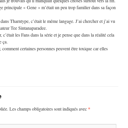
ais je trouvais qu’il manquait quelques choses surtout vers la fin.
ge principale « Gene » m’était un peu trop familier dans sa façon
dans Tharntype, c’était le même langage. J’ai chercher et j’ai vu
isateur Tee Sintanaparadee.
 c’était les Fans dans la série et je pense que dans la réalité cela
e ça.
r, comment certaines personnes peuvent être toxique car elles
e
*
liée.
Les champs obligatoires sont indiqués avec