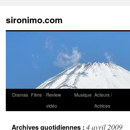
sironimo.com
Aller
Dramas
Films
Review
Musique
Acteurs /
au
vidéo
Actrices
contenu
4 avril 2009
Archives quotidiennes :