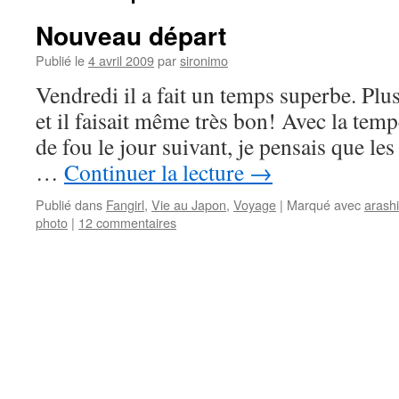
Nouveau départ
Publié le
4 avril 2009
par
sironimo
Vendredi il a fait un temps superbe. Plus
et il faisait même très bon! Avec la tempê
de fou le jour suivant, je pensais que les
…
Continuer la lecture
→
Publié dans
Fangirl
,
Vie au Japon
,
Voyage
|
Marqué avec
arashi
photo
|
12 commentaires