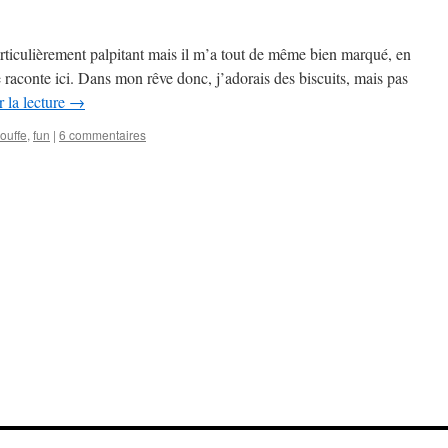
articulièrement palpitant mais il m’a tout de même bien marqué, en
 raconte ici. Dans mon rêve donc, j’adorais des biscuits, mais pas
 la lecture
→
ouffe
,
fun
|
6 commentaires