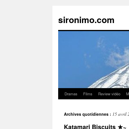
sironimo.com
Dramas
Films
Review vidéo
M
Aller
au
15 avril
Archives quotidiennes :
contenu
Katamari Biscuits ★~