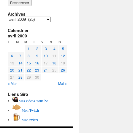
Archives
Archives
Calendrier
avril 2009
L
M
M
J
V
S
D
1
2
3
4
5
6
7
8
9
10
11
12
13
14
15
16
17
18
19
20
21
22
23
24
25
26
27
28
29
30
« Mar
Mai »
Liens Siro
Mes vidéos Youtube
Mon Twitch
Mon twitter