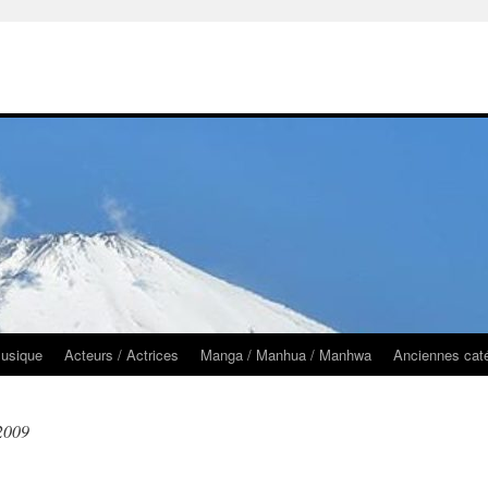
usique
Acteurs / Actrices
Manga / Manhua / Manhwa
Anciennes cat
 2009