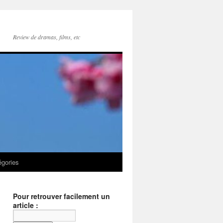
Review de dramas, films, etc
égories
Pour retrouver facilement un
article :