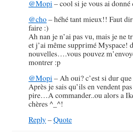
@Mopi
– cool si je vous ai donné 
@cho
– héhé tant mieux!! Faut dir
faire :)
Ah nan je n’ai pas vu, mais je ne t
et j’ai même supprimé Myspace! do
nouvelles….vous pouvez m’envoye
montrer :p
@Mopi
– Ah oui? c’est si dur qu
Après je sais qu’ils en vendent pas
pire…A commander..ou alors a Ike
chères ^_^!
Reply
–
Quote