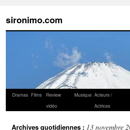
sironimo.com
Aller
Dramas
Films
Review
Musique
Acteurs /
au
vidéo
Actrices
contenu
13 novembre 
Archives quotidiennes :