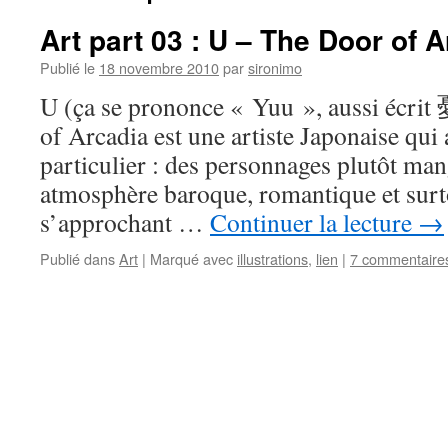
Art part 03 : U – The Door of 
Publié le
18 novembre 2010
par
sironimo
U (ça se prononce « Yuu », aussi écrit 
of Arcadia est une artiste Japonaise qui 
particulier : des personnages plutôt ma
atmosphère baroque, romantique et surto
s’approchant …
Continuer la lecture
→
Publié dans
Art
|
Marqué avec
illustrations
,
lien
|
7 commentaire