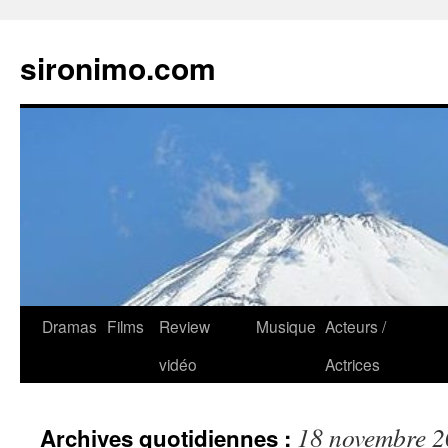
sironimo.com
Aller
Dramas
Films
Review
Musique
Acteurs /
au
vidéo
Actrices
contenu
18 novembre 
Archives quotidiennes :