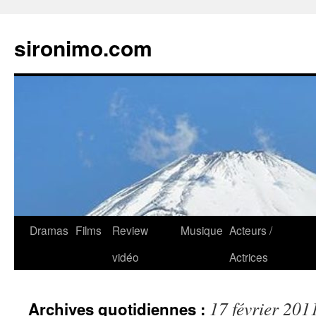
sironimo.com
Aller
Dramas
Films
Review
Musique
Acteurs /
au
vidéo
Actrices
contenu
17 février 201
Archives quotidiennes :