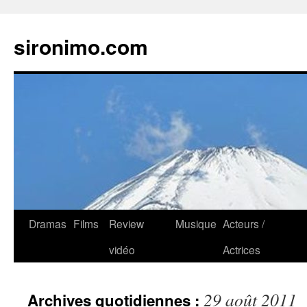
sironimo.com
Aller
Dramas
Films
Review
Musique
Acteurs /
au
vidéo
Actrices
contenu
29 août 2011
Archives quotidiennes :