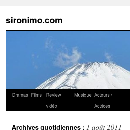
sironimo.com
Aller
Dramas
Films
Review
Musique
Acteurs /
au
vidéo
Actrices
contenu
1 août 2011
Archives quotidiennes :