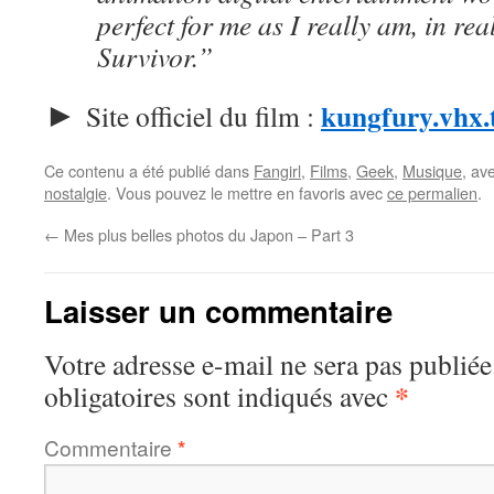
perfect for me as I really am, in real
Survivor.”
kungfury.vhx.
►
Site officiel du film :
Ce contenu a été publié dans
Fangirl
,
Films
,
Geek
,
Musique
, av
nostalgie
. Vous pouvez le mettre en favoris avec
ce permalien
.
←
Mes plus belles photos du Japon – Part 3
Laisser un commentaire
Votre adresse e-mail ne sera pas publiée
*
obligatoires sont indiqués avec
Commentaire
*