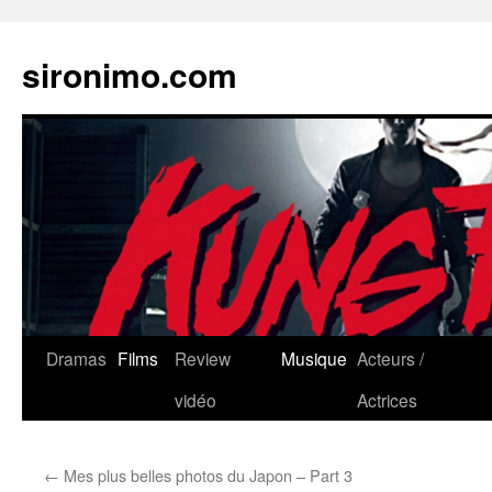
sironimo.com
Aller
Dramas
Films
Review
Musique
Acteurs /
au
vidéo
Actrices
contenu
←
Mes plus belles photos du Japon – Part 3