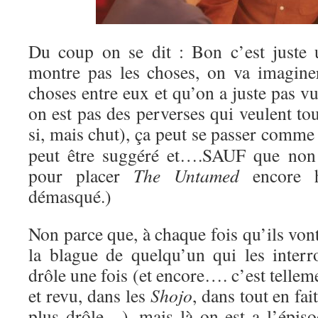
Du coup on se dit : Bon c’est juste
montre pas les choses, on va imaginer
choses entre eux et qu’on a juste pas vu
on est pas des perverses qui veulent tou
si, mais chut), ça peut se passer comm
peut être suggéré et….SAUF que non !
pour placer
The Untamed
encore h
démasqué.)
Non parce que, à chaque fois qu’ils vont
la blague de quelqu’un qui les inte
drôle une fois (et encore…. c’est tellem
et revu, dans les
Shojo
, dans tout en fai
plus drôle…), mais là on est a l’épisod