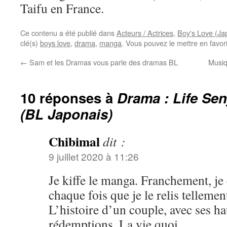
Taifu en France.
Ce contenu a été publié dans
Acteurs / Actrices
,
Boy's Love (Ja
clé(s)
boys love
,
drama
,
manga
. Vous pouvez le mettre en favo
←
Sam et les Dramas vous parle des dramas BL
Musiq
10 réponses à
Drama : Life Se
(BL Japonais)
Chibimal
dit :
9 juillet 2020 à 11:26
Je kiffe le manga. Franchement, je
chaque fois que je le relis tellement
L’histoire d’un couple, avec ses hau
rédemptions. La vie quoi.