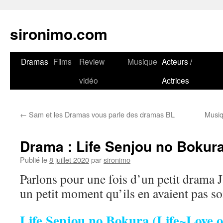
sironimo.com
Aller
Dramas
Films
Review
Musique
Acteurs /
au
vidéo
Actrices
contenu
←
Sam et les Dramas vous parle des dramas BL
Musiq
Drama : Life Senjou no Bokur
Publié le
8 juillet 2020
par
sironimo
Parlons pour une fois d’un petit drama J
un petit moment qu’ils en avaient pas so
Life Senjou no Bokura (Life~Love o