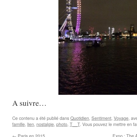
A suivre…
Ce contenu a été publié dans
Quotidien
,
Sentiment
,
Voyage
, av
famille
,
lien
,
nostalgie
,
photo
,
T__T
. Vous pouvez le mettre en f
←
Paris en 2015
Expo : The A