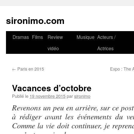
sironimo.com
Aller
Dramas
Films
Review
Musique
Acteurs /
au
vidéo
Actrices
contenu
←
Paris en 2015
Expo : The A
Vacances d’octobre
Publié le
19 novembre 2015
par
sironimo
Revenons un peu en arrière, sur ce pos
à rédiger avant les événements du v
Comme la vie doit continuer, je repr